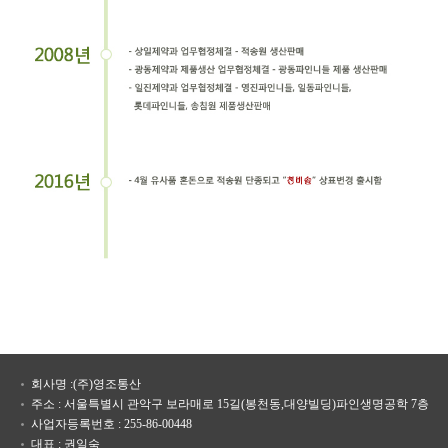
회사명 :(주)영조통산
주소 : 서울특별시 관악구 보라매로 15길(봉천동,대양빌딩)파인생명공학 7층
사업자등록번호 : 255-86-00448
대표 : 권일숙