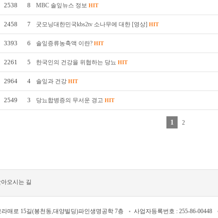
2538
8
MBC 솔잎뉴스 정보
HIT
2458
7
굿모닝대한민국kbs2tv 소나무에 대한 [영상]
HIT
3393
6
솔잎증류농축액 이란?
HIT
2261
5
한국인의 건강을 위협하는 당뇨
HIT
2964
4
솔잎과 건강
HIT
2549
3
당뇨합병증의 무서운 경고
HIT
1
2
찾아오시는 길
보라매로 15길(봉천동,대양빌딩)파인생명공학 7층
사업자등록번호 : 255-86-00448