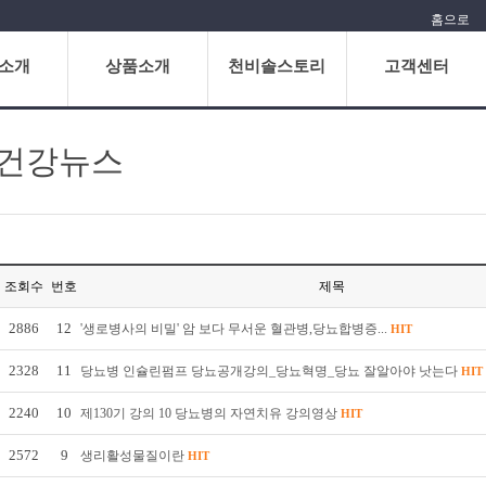
홈으로
소개
상품소개
천비솔스토리
고객센터
건강뉴스
조회수
번호
제목
2886
12
'생로병사의 비밀' 암 보다 무서운 혈관병,당뇨합병증...
HIT
2328
11
당뇨병 인슐린펌프 당뇨공개강의_당뇨혁명_당뇨 잘알아야 낫는다
HIT
2240
10
제130기 강의 10 당뇨병의 자연치유 강의영상
HIT
2572
9
생리활성물질이란
HIT