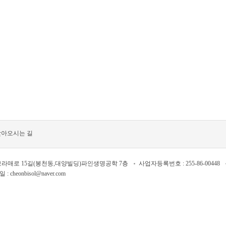
찾아오시는 길
보라매로 15길(봉천동,대양빌딩)파인생명공학 7층
사업자등록번호 : 255-86-00448
: cheonbisol@naver.com