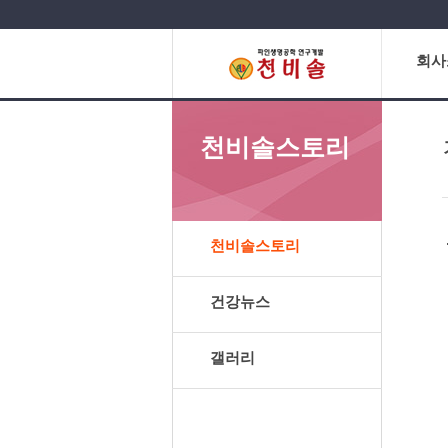
회사
천비솔스토리
천비솔스토리
건강뉴스
갤러리