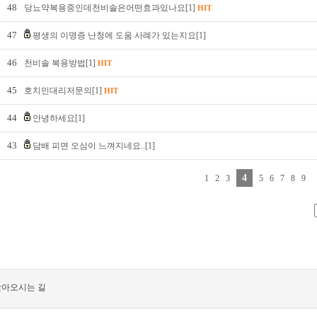
48
당뇨약복용중인데천비솔은어떤효과있나요[1]
HIT
47
평생의 이명증 난청에 도움 사례가 있는지요[1]
46
천비솔 복용방법[1]
HIT
45
호치민대리저문의[1]
HIT
44
안녕하세요[1]
43
담배 피면 오심이 느껴지네요..[1]
4
1
2
3
5
6
7
8
9
찾아오시는 길