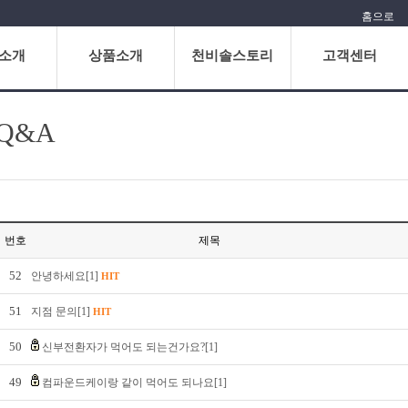
홈으로
소개
상품소개
천비솔스토리
고객센터
Q&A
번호
제목
52
안녕하세요[1]
HIT
51
지점 문의[1]
HIT
50
신부전환자가 먹어도 되는건가요?[1]
49
컴파운드케이랑 같이 먹어도 되나요[1]