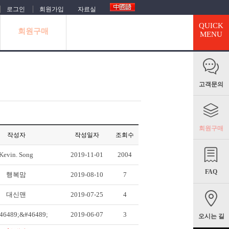
로그인
회원가입
자료실
QUICK
회원구매
MENU
고객문의
회원구매
작성자
작성일자
조회수
Kevin. Song
2019-11-01
2004
FAQ
행복맘
2019-08-10
7
대신맨
2019-07-25
4
6489;&#46489;
2019-06-07
3
오시는 길