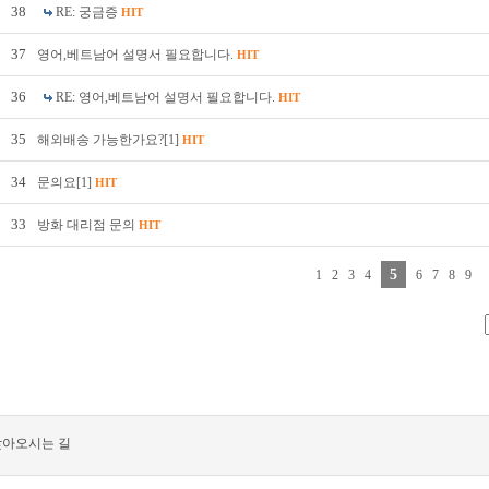
38
RE: 궁금증
HIT
37
영어,베트남어 설명서 필요합니다.
HIT
36
RE: 영어,베트남어 설명서 필요합니다.
HIT
35
해외배송 가능한가요?[1]
HIT
34
문의요[1]
HIT
33
방화 대리점 문의
HIT
5
1
2
3
4
6
7
8
9
찾아오시는 길