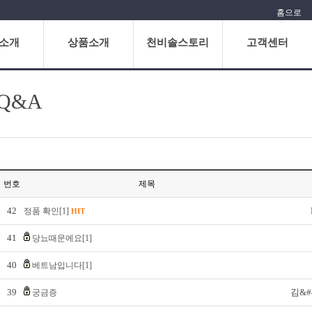
홈으로
소개
상품소개
천비솔스토리
고객센터
Q&A
번호
제목
42
정품 확인[1]
HIT
41
당뇨때문에요[1]
40
베트남입니다[1]
39
김&#4
궁금증