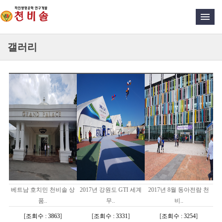
갤러리
베트남 호치민 천비솔 상
2017년 강원도 GTI 세계
2017년 8월 동아전람 천
품..
무..
비..
[
조회수 : 3863
]
[
조회수 : 3331
]
[
조회수 : 3254
]