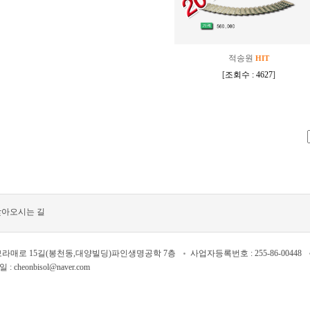
적송원
HIT
[
조회수 : 4627
]
찾아오시는 길
보라매로 15길(봉천동,대양빌딩)파인생명공학 7층
사업자등록번호 : 255-86-00448
: cheonbisol@naver.com