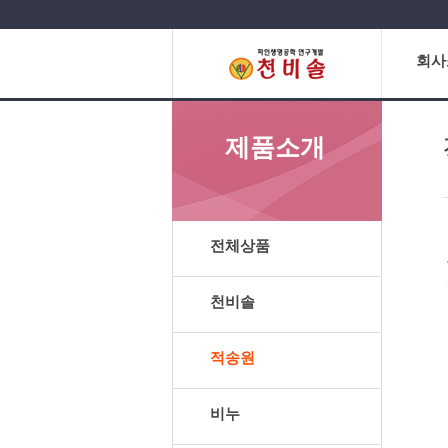
회사
제품소개
전체상품
천비솔
적송원
비누