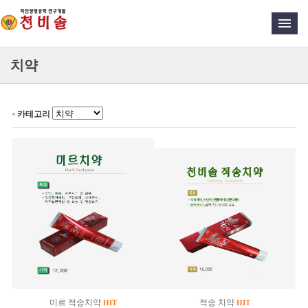
치약
카테고리
미르 적송치약
적송 치약
HIT
HIT