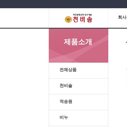
회사
제품소개
전체상품
천비솔
적송원
비누